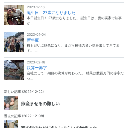
2023-12-16
誕生日、27歳になりました
本日誕生日！ 27歳になりました。 誕生日は、妻の実家で法事
が…
2023-04-04
新年度
桜もだいぶ緑色になり、まだら模様の良い味を出してきてま
す。 …
2023-02-18
決算ー赤字
会社にして一期目の決算が終わった。 結果は数百万円の赤字だ
っ…
新しい記事
(2022-12-22)
卵産ませるの難しい
過去の記事
(2022-12-08)
鶏の餌のために6トンぐらいの米作った